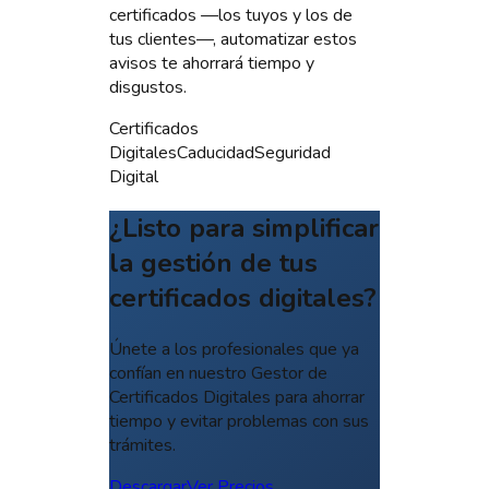
certificados —los tuyos y los de
tus clientes—, automatizar estos
avisos te ahorrará tiempo y
disgustos.
Certificados
Digitales
Caducidad
Seguridad
Digital
¿Listo para simplificar
la gestión de tus
certificados digitales?
Únete a los profesionales que ya
confían en nuestro Gestor de
Certificados Digitales para ahorrar
tiempo y evitar problemas con sus
trámites.
Descargar
Ver Precios